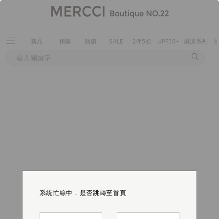
新品
預購
熱銷
SALE
2件5折
UPF50+
瞬涼系列
系統忙線中，是否跳轉至首頁
系統忙線中，是否跳轉至首頁
系統忙線中，是否跳轉至首頁
系統忙線中，是否跳轉至首頁
系統忙線中，是否跳轉至首頁