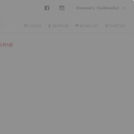
LOGIN
MYPAGE
WISHLIST
CART
0
2件5折