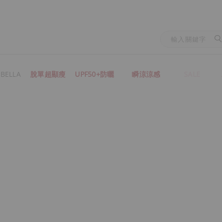
BELLA
脫單超顯瘦
UPF50+防曬
瞬涼涼感
SALE