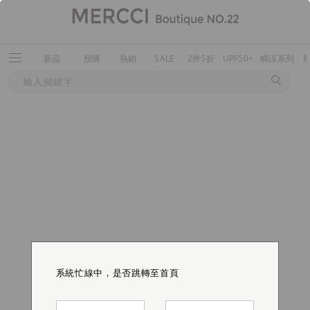
新品
預購
熱銷
SALE
2件5折
UPF50+
瞬涼系列
系統忙線中，是否跳轉至首頁
系統忙線中，是否跳轉至首頁
系統忙線中，是否跳轉至首頁
系統忙線中，是否跳轉至首頁
系統忙線中，是否跳轉至首頁