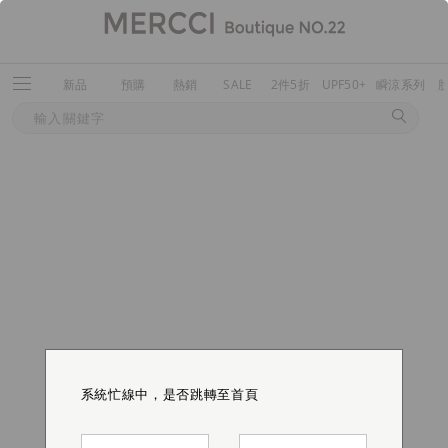
新品
預購
熱銷
SALE
2件5折
UPF50+
瞬涼系列
系統忙線中，是否跳轉至首頁
系統忙線中，是否跳轉至首頁
系統忙線中，是否跳轉至首頁
系統忙線中，是否跳轉至首頁
系統忙線中，是否跳轉至首頁