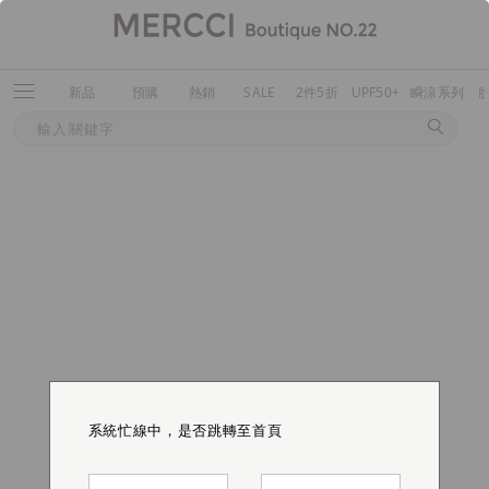
新品
預購
熱銷
SALE
2件5折
UPF50+
瞬涼系列
系統忙線中，是否跳轉至首頁
系統忙線中，是否跳轉至首頁
系統忙線中，是否跳轉至首頁
系統忙線中，是否跳轉至首頁
系統忙線中，是否跳轉至首頁