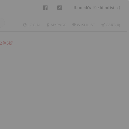
LOGIN
MYPAGE
WISHLIST
CART
0
2件5折