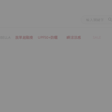
BELLA
脫單超顯瘦
UPF50+防曬
瞬涼涼感
SALE