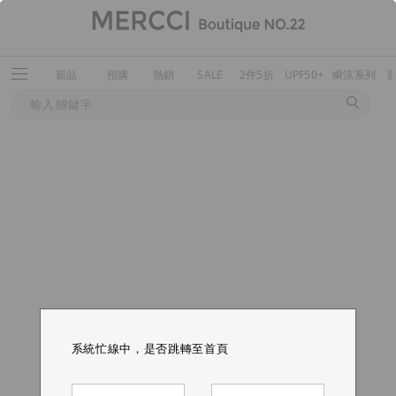
新品
預購
熱銷
SALE
2件5折
UPF50+
瞬涼系列
系統忙線中，是否跳轉至首頁
系統忙線中，是否跳轉至首頁
系統忙線中，是否跳轉至首頁
系統忙線中，是否跳轉至首頁
系統忙線中，是否跳轉至首頁