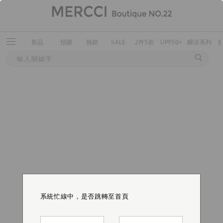
新品
預購
熱銷
SALE
2件5折
UPF50+
瞬涼系列
系統忙線中，是否跳轉至首頁
系統忙線中，是否跳轉至首頁
系統忙線中，是否跳轉至首頁
系統忙線中，是否跳轉至首頁
系統忙線中，是否跳轉至首頁