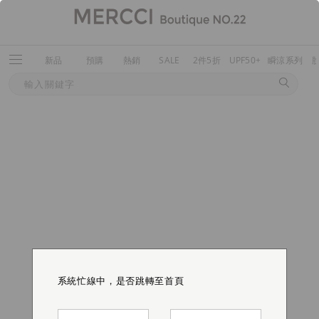
新品
預購
熱銷
SALE
2件5折
UPF50+
瞬涼系列
系統忙線中，是否跳轉至首頁
系統忙線中，是否跳轉至首頁
系統忙線中，是否跳轉至首頁
系統忙線中，是否跳轉至首頁
系統忙線中，是否跳轉至首頁