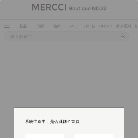
新品
預購
熱銷
SALE
2件5折
UPF50+
瞬涼系列
系統忙線中，是否跳轉至首頁
系統忙線中，是否跳轉至首頁
系統忙線中，是否跳轉至首頁
系統忙線中，是否跳轉至首頁
系統忙線中，是否跳轉至首頁