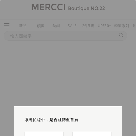
新品
預購
熱銷
SALE
2件5折
UPF50+
瞬涼系列
系統忙線中，是否跳轉至首頁
系統忙線中，是否跳轉至首頁
系統忙線中，是否跳轉至首頁
系統忙線中，是否跳轉至首頁
系統忙線中，是否跳轉至首頁