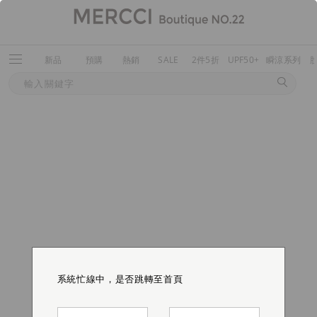
新品
預購
熱銷
SALE
2件5折
UPF50+
瞬涼系列
系統忙線中，是否跳轉至首頁
系統忙線中，是否跳轉至首頁
系統忙線中，是否跳轉至首頁
系統忙線中，是否跳轉至首頁
系統忙線中，是否跳轉至首頁