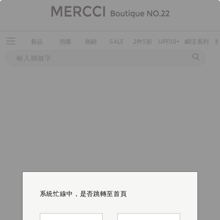
新品
預購
熱銷
SALE
2件5折
UPF50+
瞬涼系列
系統忙線中，是否跳轉至首頁
系統忙線中，是否跳轉至首頁
系統忙線中，是否跳轉至首頁
系統忙線中，是否跳轉至首頁
系統忙線中，是否跳轉至首頁