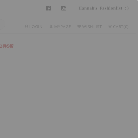
LOGIN
MYPAGE
WISHLIST
CART
0
2件5折