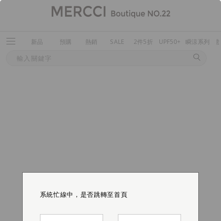
新品
預購
熱銷
SALE
2件5折
UPF50+
瞬涼系列
系統忙線中，是否跳轉至首頁
系統忙線中，是否跳轉至首頁
系統忙線中，是否跳轉至首頁
系統忙線中，是否跳轉至首頁
系統忙線中，是否跳轉至首頁