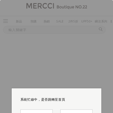
新品
預購
熱銷
SALE
2件5折
UPF50+
瞬涼系列
系統忙線中，是否跳轉至首頁
系統忙線中，是否跳轉至首頁
系統忙線中，是否跳轉至首頁
系統忙線中，是否跳轉至首頁
系統忙線中，是否跳轉至首頁