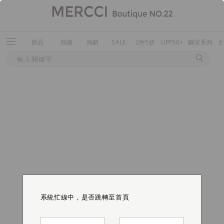
新品
預購
熱銷
SALE
2件5折
UPF50+
瞬涼系列
系統忙線中，是否跳轉至首頁
系統忙線中，是否跳轉至首頁
系統忙線中，是否跳轉至首頁
系統忙線中，是否跳轉至首頁
系統忙線中，是否跳轉至首頁