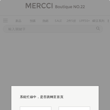
新品
預購
熱銷
SALE
2件5折
UPF50+
瞬涼系列
系統忙線中，是否跳轉至首頁
系統忙線中，是否跳轉至首頁
系統忙線中，是否跳轉至首頁
系統忙線中，是否跳轉至首頁
系統忙線中，是否跳轉至首頁