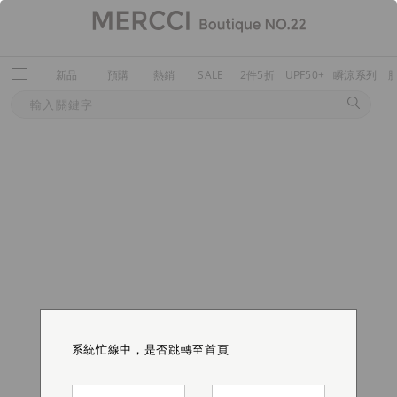
新品
預購
熱銷
SALE
2件5折
UPF50+
瞬涼系列
系統忙線中，是否跳轉至首頁
系統忙線中，是否跳轉至首頁
系統忙線中，是否跳轉至首頁
系統忙線中，是否跳轉至首頁
系統忙線中，是否跳轉至首頁