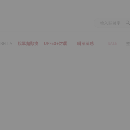
BELLA
脫單超顯瘦
UPF50+防曬
瞬涼涼感
SALE
整