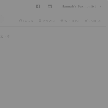
LOGIN
MYPAGE
WISHLIST
CART
0
套88折