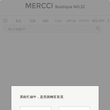
新品
預購
熱銷
SALE
2件5折
UPF50+
瞬涼系列
系統忙線中，是否跳轉至首頁
系統忙線中，是否跳轉至首頁
系統忙線中，是否跳轉至首頁
系統忙線中，是否跳轉至首頁
系統忙線中，是否跳轉至首頁