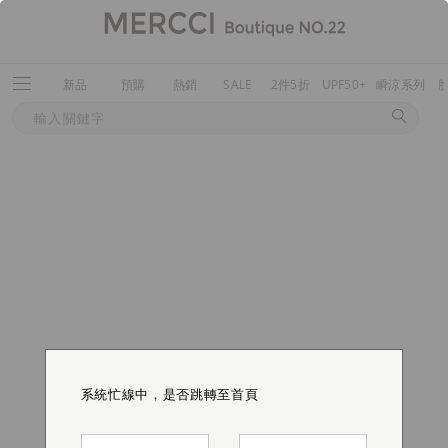
新品
預購
熱銷
SALE
2件5折
UPF50+
瞬涼系列
系統忙線中，是否跳轉至首頁
系統忙線中，是否跳轉至首頁
系統忙線中，是否跳轉至首頁
系統忙線中，是否跳轉至首頁
系統忙線中，是否跳轉至首頁