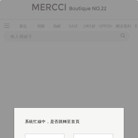
新品
預購
熱銷
SALE
2件5折
UPF50+
瞬涼系列
系統忙線中，是否跳轉至首頁
系統忙線中，是否跳轉至首頁
系統忙線中，是否跳轉至首頁
系統忙線中，是否跳轉至首頁
系統忙線中，是否跳轉至首頁