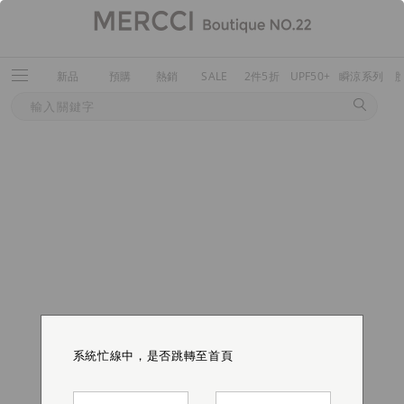
新品
預購
熱銷
SALE
2件5折
UPF50+
瞬涼系列
系統忙線中，是否跳轉至首頁
系統忙線中，是否跳轉至首頁
系統忙線中，是否跳轉至首頁
系統忙線中，是否跳轉至首頁
系統忙線中，是否跳轉至首頁