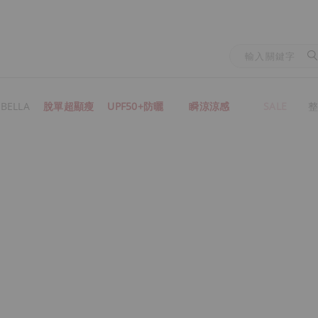
BELLA
脫單超顯瘦
UPF50+防曬
瞬涼涼感
SALE
整