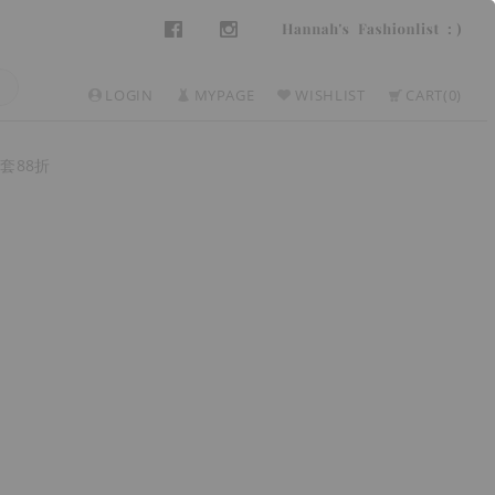
LOGIN
MYPAGE
WISHLIST
CART
0
套88折