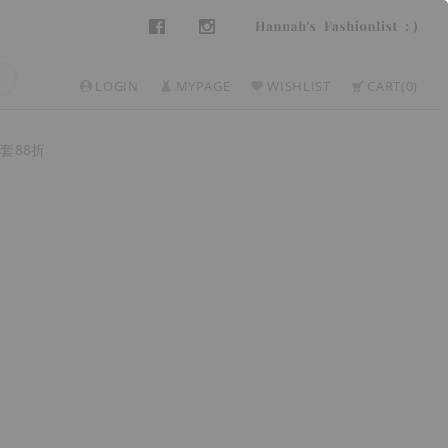
LOGIN
MYPAGE
WISHLIST
CART
0
套88折