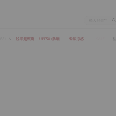
BELLA
脫單超顯瘦
UPF50+防曬
瞬涼涼感
SALE
整