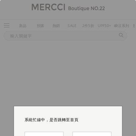
新品
預購
熱銷
SALE
2件5折
UPF50+
瞬涼系列
系統忙線中，是否跳轉至首頁
系統忙線中，是否跳轉至首頁
系統忙線中，是否跳轉至首頁
系統忙線中，是否跳轉至首頁
系統忙線中，是否跳轉至首頁