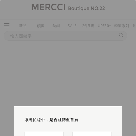
新品
預購
熱銷
SALE
2件5折
UPF50+
瞬涼系列
系統忙線中，是否跳轉至首頁
系統忙線中，是否跳轉至首頁
系統忙線中，是否跳轉至首頁
系統忙線中，是否跳轉至首頁
系統忙線中，是否跳轉至首頁