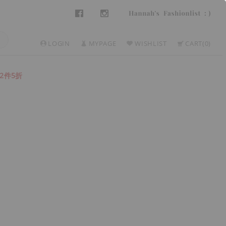
LOGIN
MYPAGE
WISHLIST
CART
0
2件5折