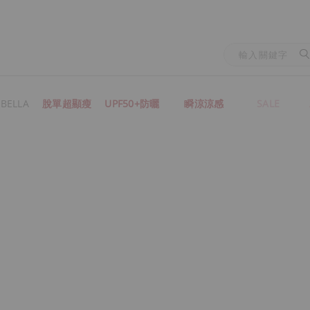
BELLA
脫單超顯瘦
UPF50+防曬
瞬涼涼感
SALE