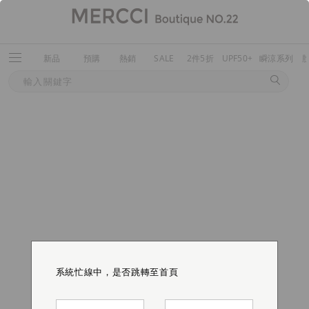
新品
預購
熱銷
SALE
2件5折
UPF50+
瞬涼系列
系統忙線中，是否跳轉至首頁
系統忙線中，是否跳轉至首頁
系統忙線中，是否跳轉至首頁
系統忙線中，是否跳轉至首頁
系統忙線中，是否跳轉至首頁