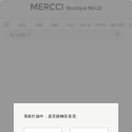
新品
預購
熱銷
SALE
2件5折
UPF50+
瞬涼系列
系統忙線中，是否跳轉至首頁
系統忙線中，是否跳轉至首頁
系統忙線中，是否跳轉至首頁
系統忙線中，是否跳轉至首頁
系統忙線中，是否跳轉至首頁