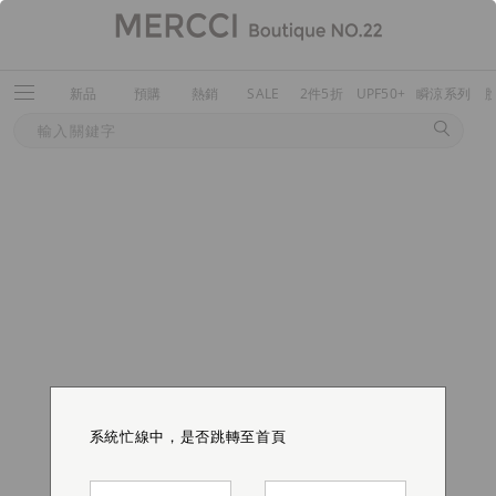
新品
預購
熱銷
SALE
2件5折
UPF50+
瞬涼系列
系統忙線中，是否跳轉至首頁
系統忙線中，是否跳轉至首頁
系統忙線中，是否跳轉至首頁
系統忙線中，是否跳轉至首頁
系統忙線中，是否跳轉至首頁