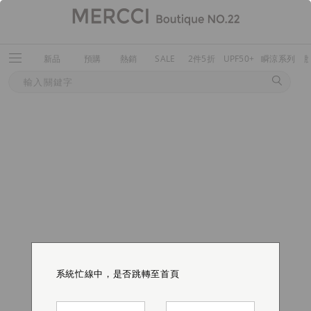
新品
預購
熱銷
SALE
2件5折
UPF50+
瞬涼系列
系統忙線中，是否跳轉至首頁
系統忙線中，是否跳轉至首頁
系統忙線中，是否跳轉至首頁
系統忙線中，是否跳轉至首頁
系統忙線中，是否跳轉至首頁