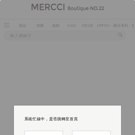
新品
預購
熱銷
SALE
2件5折
UPF50+
瞬涼系列
系統忙線中，是否跳轉至首頁
系統忙線中，是否跳轉至首頁
系統忙線中，是否跳轉至首頁
系統忙線中，是否跳轉至首頁
系統忙線中，是否跳轉至首頁