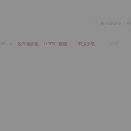
BELLA
脫單超顯瘦
UPF50+防曬
瞬涼涼感
SALE