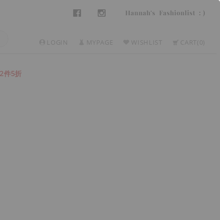
LOGIN
MYPAGE
WISHLIST
CART
0
2件5折