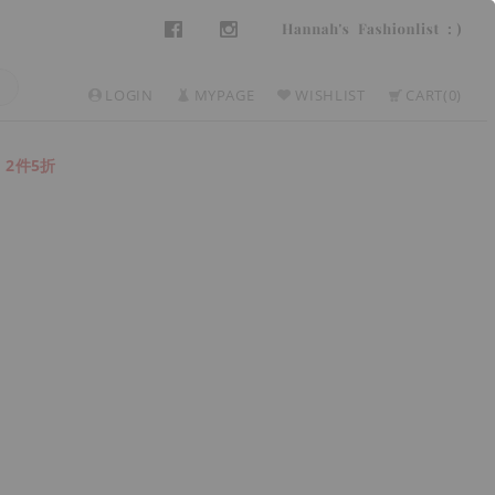
LOGIN
MYPAGE
WISHLIST
CART
0
2件5折