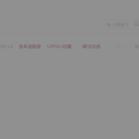
BELLA
脫單超顯瘦
UPF50+防曬
瞬涼涼感
SALE
整