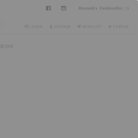
LOGIN
MYPAGE
WISHLIST
CART
0
套88折