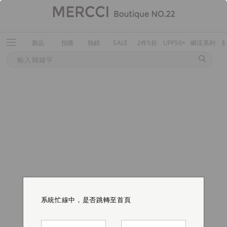
新品
預購
熱銷
SALE
2件5折
UPF50+
瞬涼系列
系統忙線中，是否跳轉至首頁
系統忙線中，是否跳轉至首頁
系統忙線中，是否跳轉至首頁
系統忙線中，是否跳轉至首頁
系統忙線中，是否跳轉至首頁