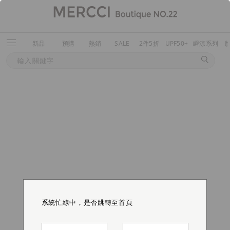
新品
預購
熱銷
SALE
2件5折
UPF50+
瞬涼系列
系統忙線中，是否跳轉至首頁
系統忙線中，是否跳轉至首頁
系統忙線中，是否跳轉至首頁
系統忙線中，是否跳轉至首頁
系統忙線中，是否跳轉至首頁