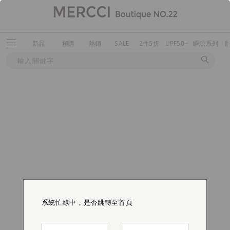
新品
預購
熱銷
SALE
2件5折
UPF50+
瞬涼系列
系統忙線中，是否跳轉至首頁
系統忙線中，是否跳轉至首頁
系統忙線中，是否跳轉至首頁
系統忙線中，是否跳轉至首頁
系統忙線中，是否跳轉至首頁