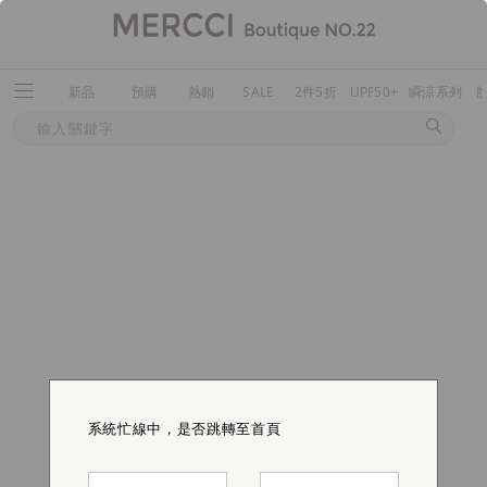
新品
預購
熱銷
SALE
2件5折
UPF50+
瞬涼系列
系統忙線中，是否跳轉至首頁
系統忙線中，是否跳轉至首頁
系統忙線中，是否跳轉至首頁
系統忙線中，是否跳轉至首頁
系統忙線中，是否跳轉至首頁