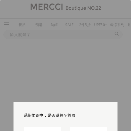
新品
預購
熱銷
SALE
2件5折
UPF50+
瞬涼系列
系統忙線中，是否跳轉至首頁
系統忙線中，是否跳轉至首頁
系統忙線中，是否跳轉至首頁
系統忙線中，是否跳轉至首頁
系統忙線中，是否跳轉至首頁