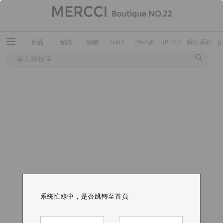
新品
預購
熱銷
SALE
2件5折
UPF50+
瞬涼系列
系統忙線中，是否跳轉至首頁
系統忙線中，是否跳轉至首頁
系統忙線中，是否跳轉至首頁
系統忙線中，是否跳轉至首頁
系統忙線中，是否跳轉至首頁