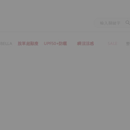
BELLA
脫單超顯瘦
UPF50+防曬
瞬涼涼感
SALE
整