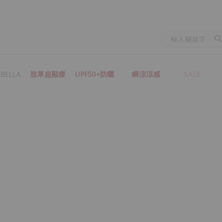
BELLA
脫單超顯瘦
UPF50+防曬
瞬涼涼感
SALE