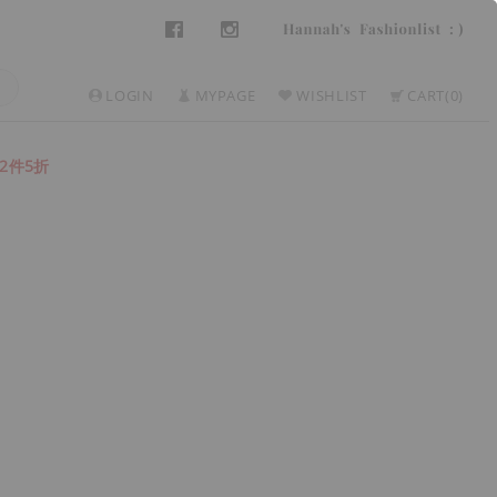
LOGIN
MYPAGE
WISHLIST
CART
0
2件5折