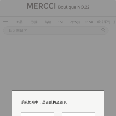
新品
預購
熱銷
SALE
2件5折
UPF50+
瞬涼系列
系統忙線中，是否跳轉至首頁
系統忙線中，是否跳轉至首頁
系統忙線中，是否跳轉至首頁
系統忙線中，是否跳轉至首頁
系統忙線中，是否跳轉至首頁