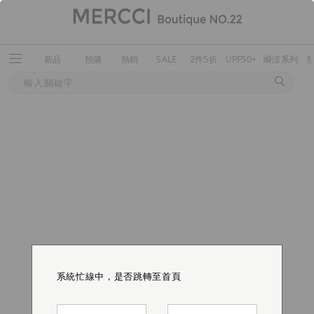
新品
預購
熱銷
SALE
2件5折
UPF50+
瞬涼系列
系統忙線中，是否跳轉至首頁
系統忙線中，是否跳轉至首頁
系統忙線中，是否跳轉至首頁
系統忙線中，是否跳轉至首頁
系統忙線中，是否跳轉至首頁