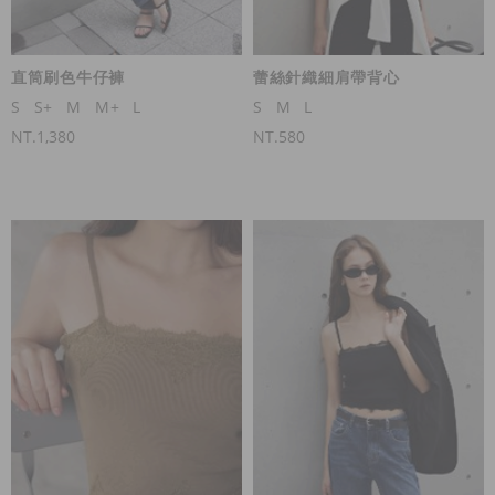
直筒刷色牛仔褲
蕾絲針織細肩帶背心
S
S+
M
M+
L
S
M
L
NT.1,380
NT.580