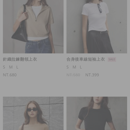
針織拉鍊翻領上衣
合身後車線短袖上衣
S
M
L
S
M
L
NT.680
NT.580
NT.399