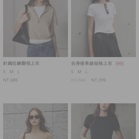
針織拉鍊翻領上衣
合身後車線短袖上衣
S
M
L
S
M
L
NT.680
NT.580
NT.399