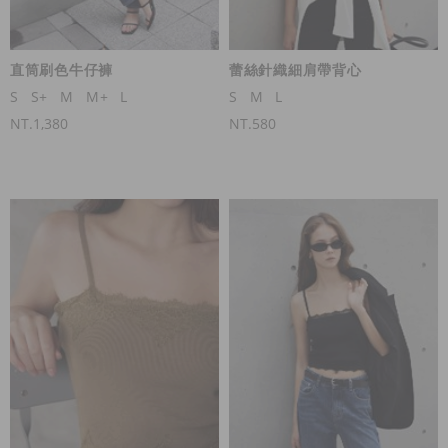
直筒刷色牛仔褲
蕾絲針織細肩帶背心
S
S+
M
M+
L
S
M
L
NT.1,380
NT.580