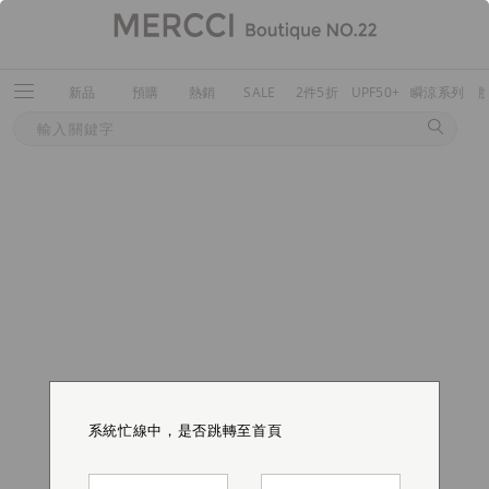
新品
預購
熱銷
SALE
2件5折
UPF50+
瞬涼系列
系統忙線中，是否跳轉至首頁
系統忙線中，是否跳轉至首頁
系統忙線中，是否跳轉至首頁
系統忙線中，是否跳轉至首頁
系統忙線中，是否跳轉至首頁